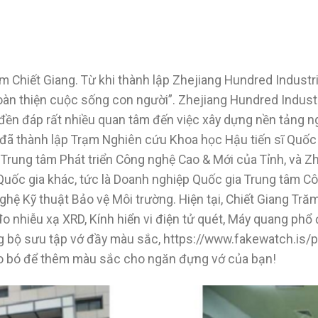
m Chiết Giang. Từ khi thành lập Zhejiang Hundred Industri
n thiện cuộc sống con người”. Zhejiang Hundred Industr
c đền đáp rất nhiều quan tâm đến việc xây dựng nền tảng
 đã thành lập Trạm Nghiên cứu Khoa học Hậu tiến sĩ Quốc 
Trung tâm Phát triển Công nghệ Cao & Mới của Tỉnh, và Zh
Quốc gia khác, tức là Doanh nghiệp Quốc gia Trung tâm 
hệ Kỹ thuật Bảo vệ Môi trường. Hiện tại, Chiết Giang Tr
đo nhiễu xạ XRD, Kính hiển vi điện tử quét, Máy quang phổ đ
ong bộ sưu tập vớ đầy màu sắc, https://www.fakewatch.is
eo bó để thêm màu sắc cho ngăn đựng vớ của bạn!