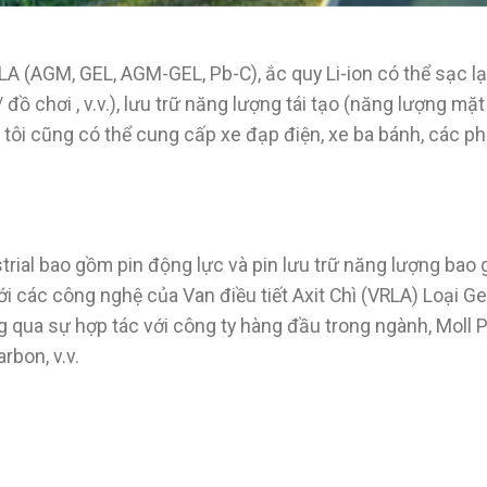
SLA (AGM, GEL, AGM-GEL, Pb-C), ắc quy Li-ion có thể sạc 
đồ chơi , v.v.), lưu trữ năng lượng tái tạo (năng lượng mặt t
g tôi cũng có thể cung cấp xe đạp điện, xe ba bánh, các ph
al bao gồm pin động lực và pin lưu trữ năng lượng bao gồ
ới các công nghệ của Van điều tiết Axit Chì (VRLA) Loại Ge
g qua sự hợp tác với công ty hàng đầu trong ngành, Moll P
rbon, v.v.