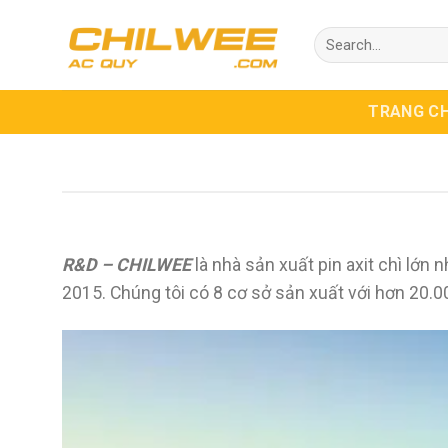
Skip
Search
to
for:
content
TRANG C
R&D – CHILWEE
là nhà sản xuất pin axit chì lớ
2015. Chúng tôi có 8 cơ sở sản xuất với hơn 20.