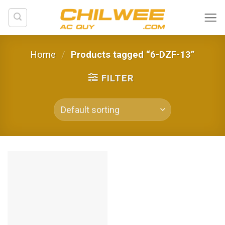
Skip
to
content
Home
/
Products tagged “6-DZF-13”
FILTER