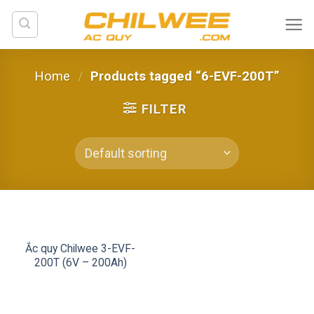
Skip
to
content
Home
/
Products tagged “6-EVF-200T”
FILTER
Ắc quy Chilwee 3-EVF-
200T (6V – 200Ah)