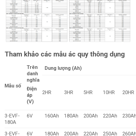
Tham khảo các mẫu ác quy thông dụng
Trên
Dung lượng (Ah)
danh
nghĩa
Mẫu số
Điện
2HR
3HR
5HR
10HR
20HR
áp
(V)
3-EVF-
6V
160Ah
180Ah
200Ah
220Ah
230A
180A
3-EVF-
6V
180Ah
200Ah
220Ah
250Ah
260A