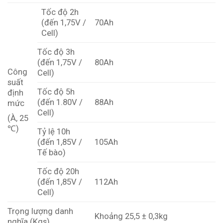
Tốc độ 2h
(đến 1,75V /
70Ah
Cell)
Tốc độ 3h
(đến 1,75V /
80Ah
Công
Cell)
suất
Tốc độ 5h
định
(đến 1.80V /
88Ah
mức
Cell)
(À, 25
℃)
Tỷ lệ 10h
(đến 1,85V /
105Ah
Tế bào)
Tốc độ 20h
(đến 1,85V /
112Ah
Cell)
Trọng lượng danh
Khoảng 25,5 ± 0,3kg
nghĩa (Kgs)