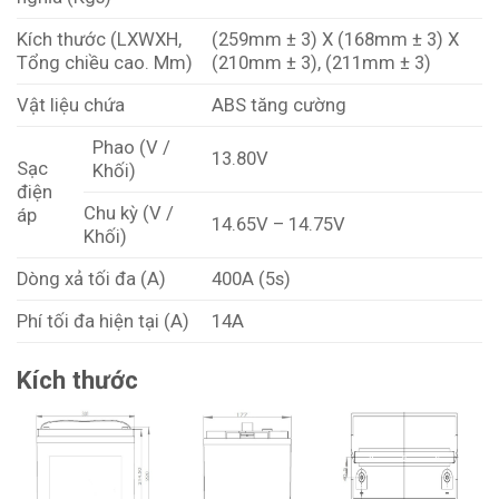
Kích thước (LXWXH,
(259mm ± 3) X (168mm ± 3) X
Tổng chiều cao. Mm)
(210mm ± 3), (211mm ± 3)
Vật liệu chứa
ABS tăng cường
Phao (V /
13.80V
Sạc
Khối)
điện
Chu kỳ (V /
áp
14.65V – 14.75V
Khối)
Dòng xả tối đa (A)
400A (5s)
Phí tối đa hiện tại (A)
14A
Kích thước