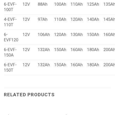
6-EVF-
12V
88Ah
100Ah
110Ah
125Ah
135A
100T
4-EVF-
12V
97Ah
110Ah
120Ah
140Ah
145A
110T
6-
12V
106Ah
120Ah
130Ah
150Ah
160A
EVF120
6-EVF-
12V
132Ah
150Ah
160Ah
180Ah
200A
150A
6-EVF-
12V
132Ah
150Ah
160Ah
180Ah
200A
150T
RELATED PRODUCTS