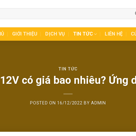
HỦ
GIỚI THIỆU
DỊCH VỤ
TIN TỨC
LIÊN HỆ
C
TIN TỨC
12V có giá bao nhiêu? Ứng 
POSTED ON
16/12/2022
BY
ADMIN