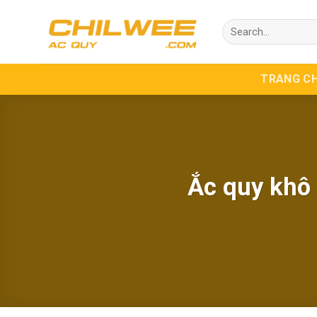
Skip
Search
to
for:
content
TRANG C
Ắc quy khô 