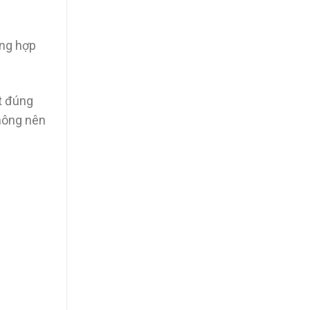
ờng hợp
t đúng
Không nên