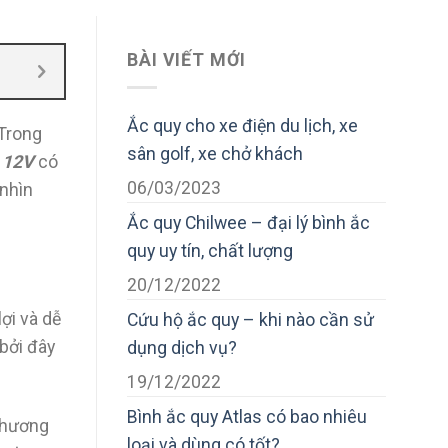
BÀI VIẾT MỚI
Ắc quy cho xe điện du lịch, xe
 Trong
sân golf, xe chở khách
 12V
có
06/03/2023
 nhìn
Ắc quy Chilwee – đại lý bình ắc
quy uy tín, chất lượng
20/12/2022
ợi và dễ
Cứu hộ ắc quy – khi nào cần sử
bởi đây
dụng dịch vụ?
19/12/2022
Bình ắc quy Atlas có bao nhiêu
 phương
loại và dùng có tốt?