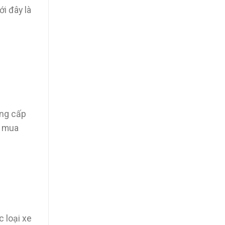
i đây là
ung cấp
ể mua
 loại xe