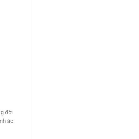
ng đời
ình ắc