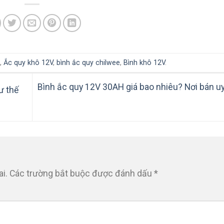
,
Ắc quy khô 12V
,
bình ắc quy chilwee
,
Bình khô 12V
.
Bình ắc quy 12V 30AH giá bao nhiêu? Nơi bán uy
ư thế
i.
Các trường bắt buộc được đánh dấu
*