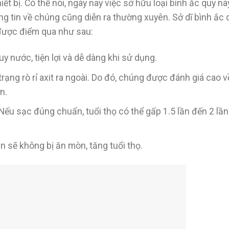
t bị. Có thể nói, ngày nay việc sở hữu loại bình ắc quy n
hông tin về chúng cũng diễn ra thường xuyên. Sở dĩ bình ắc
được điểm qua như sau:
 nước, tiện lợi và dễ dàng khi sử dụng.
trạng rò rỉ axit ra ngoài. Do đó, chúng được đánh giá cao 
n.
 Nếu sạc đúng chuẩn, tuổi thọ có thể gấp 1.5 lần đến 2 lần
ạn sẽ không bị ăn mòn, tăng tuổi thọ.