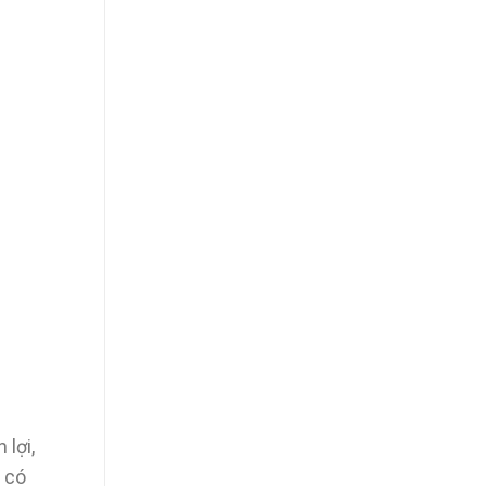
 lợi,
V có