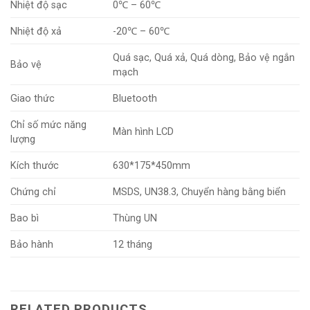
Nhiệt độ sạc
0℃ – 60℃
Nhiệt độ xả
-20℃ – 60℃
Quá sạc, Quá xả, Quá dòng, Bảo vệ ngắn
Bảo vệ
mạch
Giao thức
Bluetooth
Chỉ số mức năng
Màn hình LCD
lượng
Kích thước
630*175*450mm
Chứng chỉ
MSDS, UN38.3, Chuyển hàng bằng biển
Bao bì
Thùng UN
Bảo hành
12 tháng
RELATED PRODUCTS