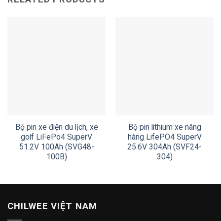
Bộ pin xe điện du lịch, xe
Bộ pin lithium xe nâng
golf LiFePo4 SuperV
hàng LifePO4 SuperV
51.2V 100Ah (SVG48-
25.6V 304Ah (SVF24-
100B)
304)
CHILWEE VIỆT NAM