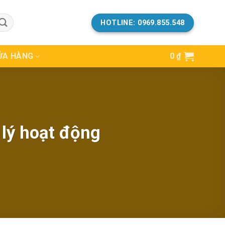
HOTLINE: 0969.855.548
ỬA HÀNG
0
₫
 lý hoạt động