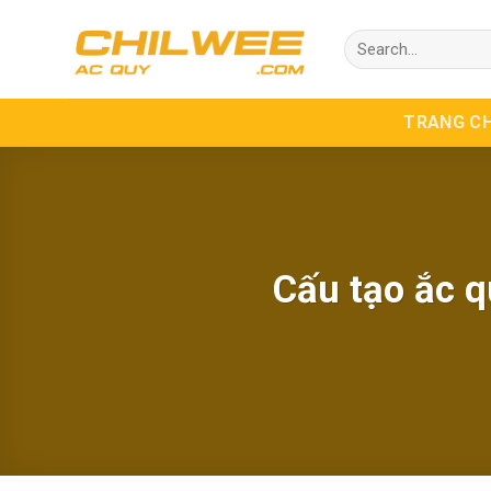
Skip
Search
to
for:
content
TRANG C
Cấu tạo ắc q