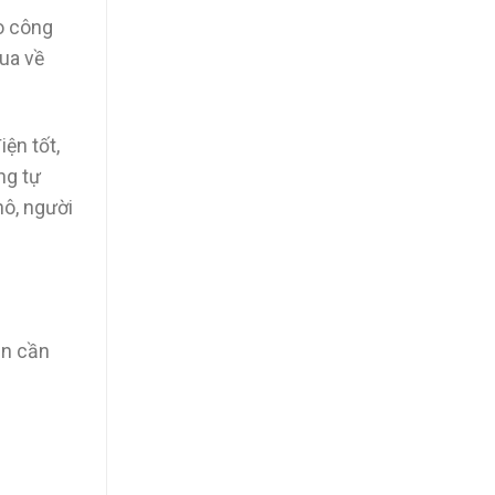
eo công
ua về
ện tốt,
ng tự
hô, người
ạn cần