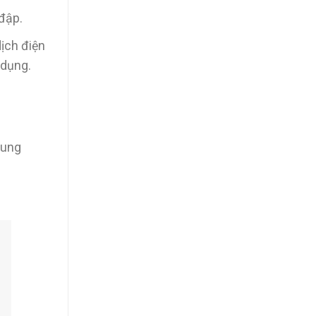
đập.
dịch điện
 dụng.
cung