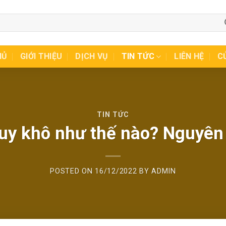
HỦ
GIỚI THIỆU
DỊCH VỤ
TIN TỨC
LIÊN HỆ
C
TIN TỨC
uy khô như thế nào? Nguyên
POSTED ON
16/12/2022
BY
ADMIN