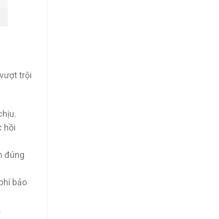
vượt trội
chịu.
c hồi
nh đúng
phí bảo
.