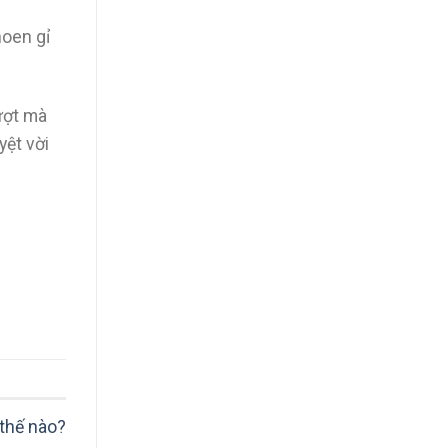
hoen gỉ
ượt mà
yệt vời
 thế nào?