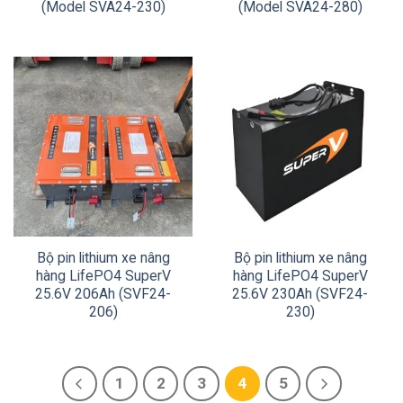
(Model SVA24-230)
(Model SVA24-280)
Bộ pin lithium xe nâng
Bộ pin lithium xe nâng
hàng LifePO4 SuperV
hàng LifePO4 SuperV
25.6V 206Ah (SVF24-
25.6V 230Ah (SVF24-
206)
230)
1
2
3
4
5