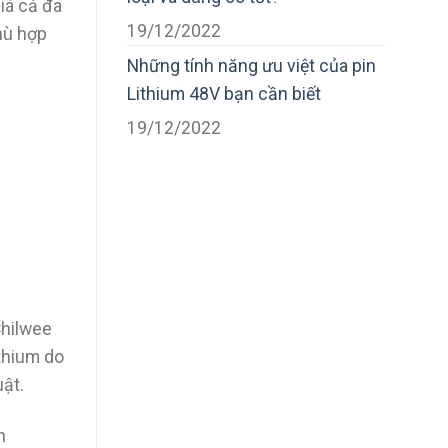
iá cả đa
19/12/2022
phù hợp
Những tính năng ưu việt của pin
Lithium 48V bạn cần biết
19/12/2022
Chilwee
thium do
ật.
n