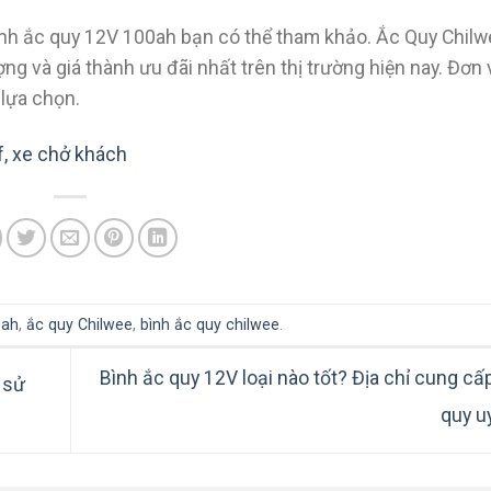
 bình ắc quy 12V 100ah bạn có thể tham khảo. Ắc Quy Chilw
g và giá thành ưu đãi nhất trên thị trường hiện nay. Đơn 
 lựa chọn.
f, xe chở khách
0ah
,
ắc quy Chilwee
,
bình ắc quy chilwee
.
Bình ắc quy 12V loại nào tốt? Địa chỉ cung cấ
 sử
quy u