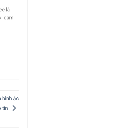
ee là
vị cam
p bình ắc
y tín