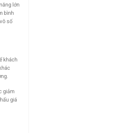
 năng lớn
m bình
 vô số
để khách
 khác
ờng.
c giảm
khấu giá