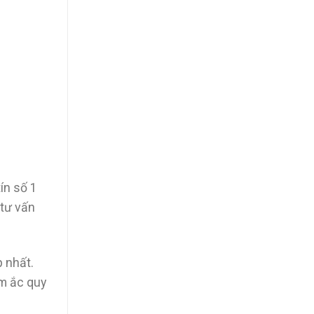
ín số 1
 tư vấn
p nhất.
ẩm ắc quy