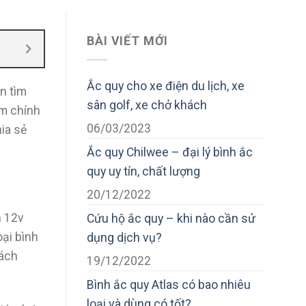
BÀI VIẾT MỚI
Ắc quy cho xe điện du lịch, xe
n tìm
sân golf, xe chở khách
om chính
06/03/2023
ia sẻ
Ắc quy Chilwee – đại lý bình ắc
quy uy tín, chất lượng
20/12/2022
n 12v
Cứu hộ ắc quy – khi nào cần sử
oại bình
dụng dịch vụ?
hách
19/12/2022
Bình ắc quy Atlas có bao nhiêu
loại và dùng có tốt?