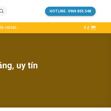
HOTLINE: 0969.855.548
ỬA HÀNG
0
₫
ng, uy tín