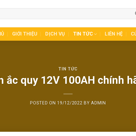
HỦ
GIỚI THIỆU
DỊCH VỤ
TIN TỨC
LIÊN HỆ
C
TIN TỨC
nh ắc quy 12V 100AH chính hã
POSTED ON
19/12/2022
BY
ADMIN