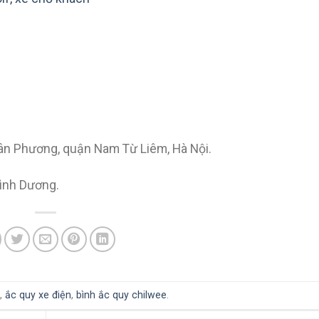
ân Phương, quận Nam Từ Liêm, Hà Nội.
Bình Dương.
,
ắc quy xe điện
,
bình ắc quy chilwee
.