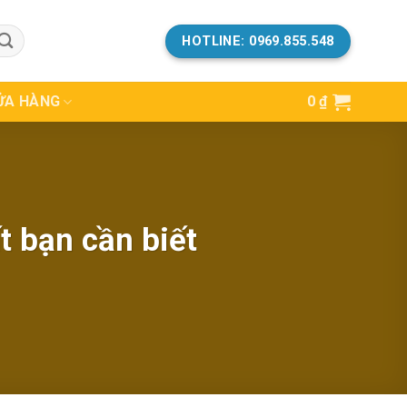
HOTLINE: 0969.855.548
ỬA HÀNG
0
₫
t bạn cần biết