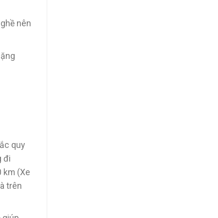
nghề nên
nặng
 ắc quy
 đi
0 km (Xe
à trên