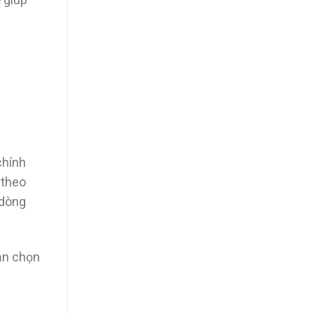
ẽ giúp
chính
 theo
 dòng
bạn chọn