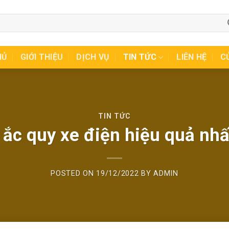
HỦ
GIỚI THIỆU
DỊCH VỤ
TIN TỨC
LIÊN HỆ
C
TIN TỨC
 ắc quy xe điện hiệu quả nhấ
POSTED ON
19/12/2022
BY
ADMIN