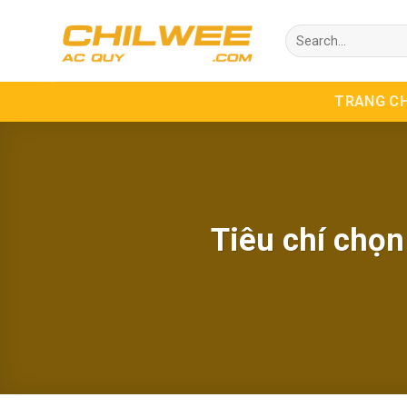
Skip
Search
to
for:
content
TRANG C
Tiêu chí chọn