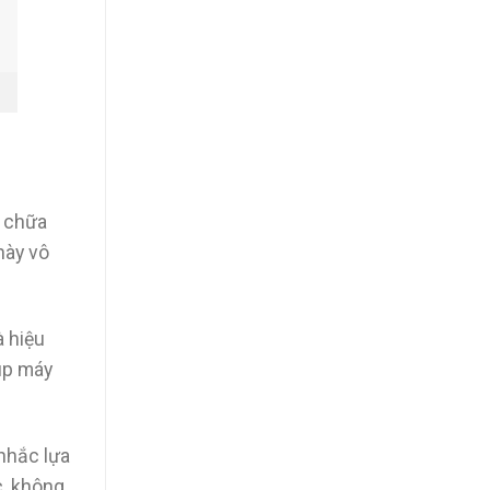
a chữa
này vô
à hiệu
iúp máy
 nhắc lựa
c, không