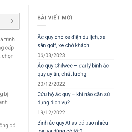
BÀI VIẾT MỚI
Ắc quy cho xe điện du lịch, xe
 trình
sân golf, xe chở khách
ng cấp
06/03/2023
a chọn
Ắc quy Chilwee – đại lý bình ắc
quy uy tín, chất lượng
20/12/2022
g bị
Cứu hộ ắc quy – khi nào cần sử
hanh
dụng dịch vụ?
19/12/2022
Bình ắc quy Atlas có bao nhiêu
ông có.
loại và dùng có tốt?