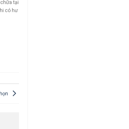
 chữa tại
hi có hư
chọn