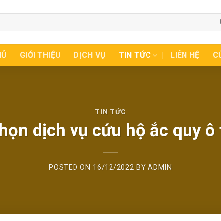
HỦ
GIỚI THIỆU
DỊCH VỤ
TIN TỨC
LIÊN HỆ
C
TIN TỨC
chọn dịch vụ cứu hộ ắc quy ô
POSTED ON
16/12/2022
BY
ADMIN