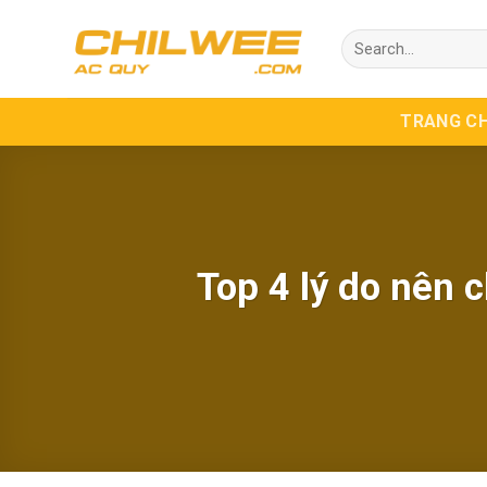
Skip
Search
to
for:
content
TRANG C
Top 4 lý do nên 