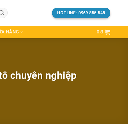
HOTLINE: 0969.855.548
ỬA HÀNG
0
₫
 tô chuyên nghiệp