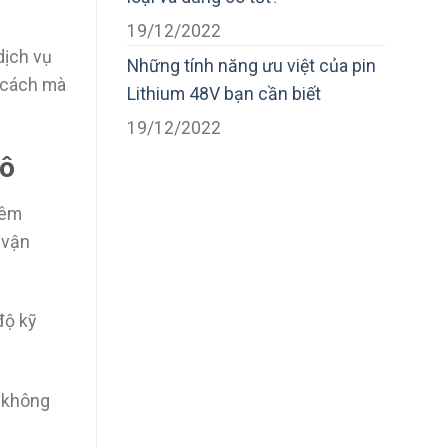
19/12/2022
dịch vụ
Những tính năng ưu việt của pin
g cách mà
Lithium 48V bạn cần biết
19/12/2022
tô
iêm
 vận
độ kỹ
à không