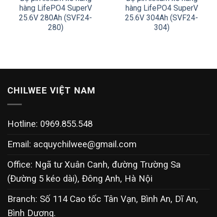
hàng LifePO4 SuperV
hàng LifePO4 SuperV
25.6V 280Ah (SVF24-
25.6V 304Ah (SVF24-
280)
304)
CHILWEE VIỆT NAM
Hotline: 0969.855.548
Email:
acquychilwee@gmail.com
Office: Ngã tư Xuân Canh, đường Trường Sa
(Đường 5 kéo dài), Đông Anh, Hà Nội
Branch: Số 114 Cao tốc Tân Vạn, Bình An, Dĩ An,
Bình Dương.