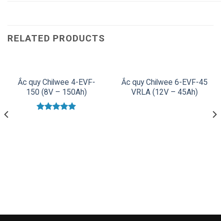
RELATED PRODUCTS
Ắc quy Chilwee 4-EVF-
Ắc quy Chilwee 6-EVF-45
150 (8V – 150Ah)
VRLA (12V – 45Ah)
Rated
5.00
out of 5