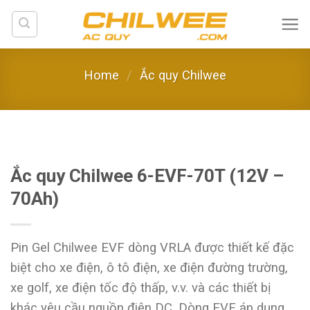
Skip
to
content
Home
/
Ắc quy Chilwee
Ắc quy Chilwee 6-EVF-70T (12V –
70Ah)
Pin Gel Chilwee EVF dòng VRLA được thiết kế đặc
biệt cho xe điện, ô tô điện, xe điện đường trường,
xe golf, xe điện tốc độ thấp, v.v. và các thiết bị
khác yêu cầu nguồn điện DC. Dòng EVF áp dụng