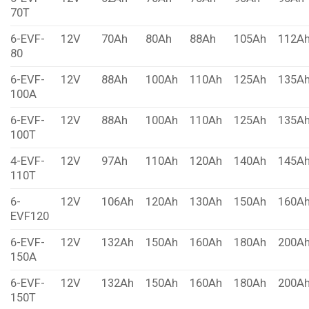
70T
6-EVF-
12V
70Ah
80Ah
88Ah
105Ah
112A
80
6-EVF-
12V
88Ah
100Ah
110Ah
125Ah
135A
100A
6-EVF-
12V
88Ah
100Ah
110Ah
125Ah
135A
100T
4-EVF-
12V
97Ah
110Ah
120Ah
140Ah
145A
110T
6-
12V
106Ah
120Ah
130Ah
150Ah
160A
EVF120
6-EVF-
12V
132Ah
150Ah
160Ah
180Ah
200A
150A
6-EVF-
12V
132Ah
150Ah
160Ah
180Ah
200A
150T