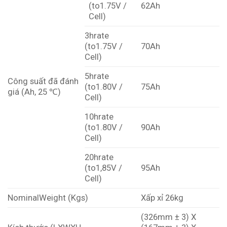
(to1.75V /
62Ah
Cell)
3hrate
(to1.75V /
70Ah
Cell)
5hrate
Công suất đã đánh
(to1.80V /
75Ah
giá (Ah, 25 ℃)
Cell)
10hrate
(to1.80V /
90Ah
Cell)
20hrate
(to1,85V /
95Ah
Cell)
NominalWeight (Kgs)
Xấp xỉ 26kg
(326mm ± 3) X