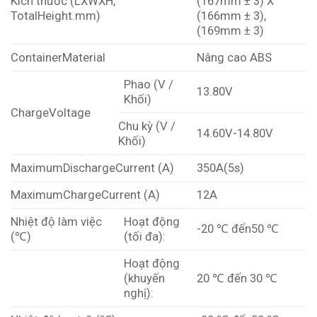
Kích thước (LXWXH,
(167mm ± 3) X
TotalHeight.mm)
(166mm ± 3),
(169mm ± 3)
ContainerMaterial
Nâng cao ABS
Phao (V /
13.80V
Khối)
ChargeVoltage
Chu kỳ (V /
14.60V-14.80V
Khối)
MaximumDischargeCurrent (A)
350A(5s)
MaximumChargeCurrent (A)
12A
Nhiệt độ làm việc
Hoạt động
-20 ℃ đến50 ℃
(℃)
(tối đa):
Hoạt động
(khuyến
20 ℃ đến 30 ℃
nghị):