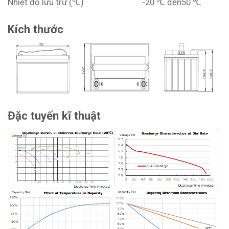
Nhiệt độ lưu trữ (℃)
-20 ℃ đến50 ℃
Kích thước
Đặc tuyến kĩ thuật