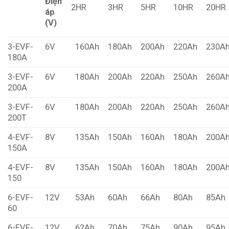
Điện
2HR
3HR
5HR
10HR
20HR
áp
(V)
3-EVF-
6V
160Ah
180Ah
200Ah
220Ah
230A
180A
3-EVF-
6V
180Ah
200Ah
220Ah
250Ah
260A
200A
3-EVF-
6V
180Ah
200Ah
220Ah
250Ah
260A
200T
4-EVF-
8V
135Ah
150Ah
160Ah
180Ah
200A
150A
4-EVF-
8V
135Ah
150Ah
160Ah
180Ah
200A
150
6-EVF-
12V
53Ah
60Ah
66Ah
80Ah
85Ah
60
6-EVF-
12V
62Ah
70Ah
75Ah
90Ah
95Ah