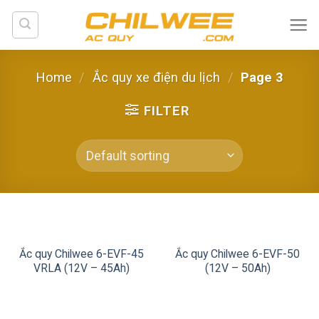
Skip
to
content
Home
/
Ắc quy xe điện du lịch
/
Page 3
FILTER
https://www.redmiyet.com/wie-
reduziert-
man-
Ắc quy Chilwee 6-EVF-45
Ắc quy Chilwee 6-EVF-50
ein-
VRLA (12V – 45Ah)
(12V – 50Ah)
youtube-
video-