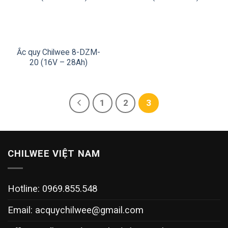
Ắc quy Chilwee 8-DZM-
20 (16V – 28Ah)
1
2
3
CHILWEE VIỆT NAM
Hotline: 0969.855.548
Email:
acquychilwee@gmail.com