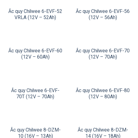
auf-
Ắc quy Chilwee 6-EVF-52
Ắc quy Chilwee 6-EVF-56
dem-
VRLA (12V – 52Ah)
(12V – 56Ah)
xiaomi-
redmi-
note-
10s/
Ắc quy Chilwee 6-EVF-60
Ắc quy Chilwee 6-EVF-70
fruito
(12V – 60Ah)
(12V – 70Ah)
200ml
shortfill
0mg
Ắc quy Chilwee 6-EVF-
Ắc quy Chilwee 6-EVF-80
70vg
70T (12V – 70Ah)
(12V – 80Ah)
30pg
001883
investigate
this
Ắc quy Chilwee 8-DZM-
Ắc quy Chilwee 8-DZM-
10 (16V – 13Ah)
14 (16V – 18Ah)
site